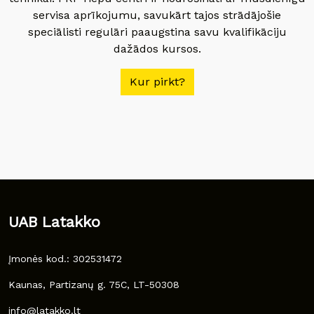
servisa aprīkojumu, savukārt tajos strādājošie
speciālisti regulāri paaugstina savu kvalifikāciju
dažādos kursos.
Kur pirkt?
UAB Latakko
Įmonės kod.: 302531472
Kaunas, Partizanų g. 75C, LT-50308
info@latakko.lt