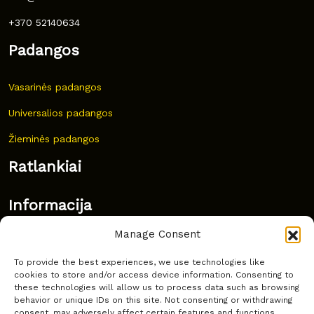
+370 52140634
Padangos
Vasarinės padangos
Universalios padangos
Žieminės padangos
Ratlankiai
Informacija
Manage Consent
Naujovės
To provide the best experiences, we use technologies like
Dažnai užduodami klausimai
cookies to store and/or access device information. Consenting to
these technologies will allow us to process data such as browsing
Kur nusipirkti?
behavior or unique IDs on this site. Not consenting or withdrawing
consent, may adversely affect certain features and functions.