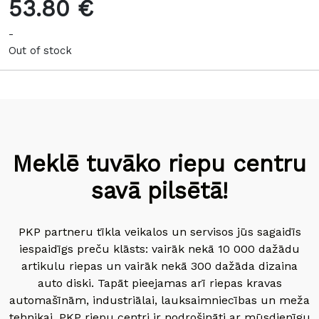
53.80 €
-
Out of stock
Meklē tuvāko riepu centru
savā pilsētā!
PKP partneru tīkla veikalos un servisos jūs sagaidīs
iespaidīgs preču klāsts: vairāk nekā 10 000 dažādu
artikulu riepas un vairāk nekā 300 dažāda dizaina
auto diski. Tapāt pieejamas arī riepas kravas
automašīnām, industriālai, lauksaimniecības un meža
tehnikai. PKP riepu centri ir nodrošināti ar mūsdienīgu