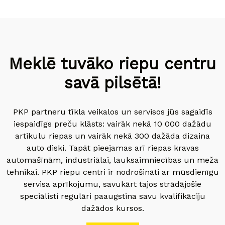
Meklē tuvāko riepu centru
savā pilsētā!
PKP partneru tīkla veikalos un servisos jūs sagaidīs
iespaidīgs preču klāsts: vairāk nekā 10 000 dažādu
artikulu riepas un vairāk nekā 300 dažāda dizaina
auto diski. Tapāt pieejamas arī riepas kravas
automašīnām, industriālai, lauksaimniecības un meža
tehnikai. PKP riepu centri ir nodrošināti ar mūsdienīgu
servisa aprīkojumu, savukārt tajos strādājošie
speciālisti regulāri paaugstina savu kvalifikāciju
dažādos kursos.