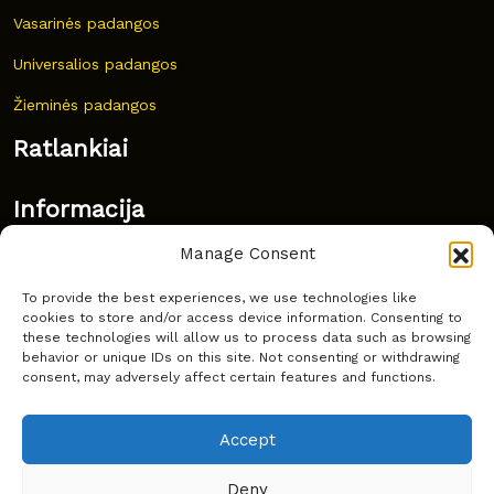
Vasarinės padangos
Universalios padangos
Žieminės padangos
Ratlankiai
Informacija
Manage Consent
Naujovės
To provide the best experiences, we use technologies like
Dažnai užduodami klausimai
cookies to store and/or access device information. Consenting to
these technologies will allow us to process data such as browsing
Kur nusipirkti?
behavior or unique IDs on this site. Not consenting or withdrawing
consent, may adversely affect certain features and functions.
Privatumas
Accept
Deny