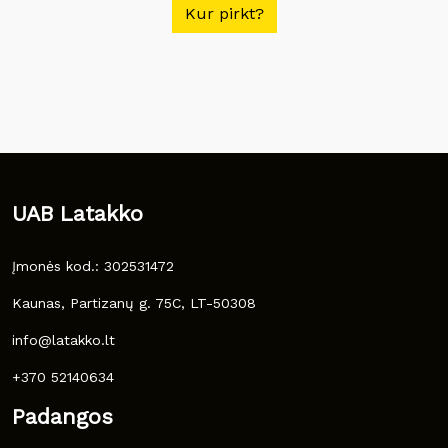
Kur pirkt?
UAB Latakko
Įmonės kod.: 302531472
Kaunas, Partizanų g. 75C, LT-50308
info@latakko.lt
+370 52140634
Padangos