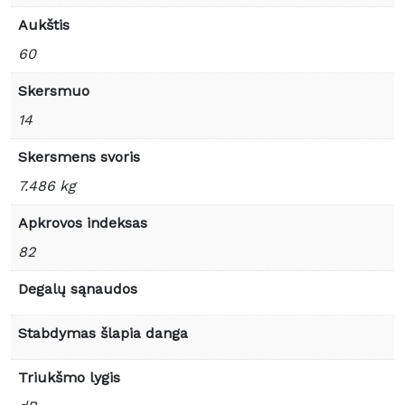
Aukštis
60
Skersmuo
14
Skersmens svoris
7.486 kg
Apkrovos indeksas
82
Degalų sąnaudos
Stabdymas šlapia danga
Triukšmo lygis