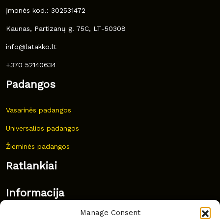
Įmonės kod.: 302531472
Kaunas, Partizanų g. 75C, LT-50308
info@latakko.lt
+370 52140634
Padangos
Vasarinės padangos
Universalios padangos
Žieminės padangos
Ratlankiai
Informacija
Manage Consent
Naujovės