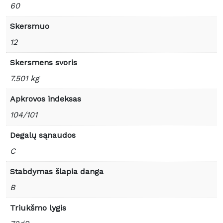
60
Skersmuo
12
Skersmens svoris
7.501 kg
Apkrovos indeksas
104/101
Degalų sąnaudos
C
Stabdymas šlapia danga
B
Triukšmo lygis