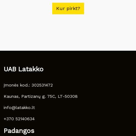
Kur pirkt?
UAB Latakko
Įmonės kod.: 302531472
Kaunas, Partizanų g. 75C, LT-50308
info@latakko.lt
+370 52140634
Padangos