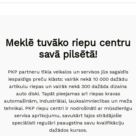
Meklē tuvāko riepu centru
savā pilsētā!
PKP partneru tīkla veikalos un servisos jūs sagaidīs
iespaidīgs preču klāsts: vairāk nekā 10 000 dažādu
artikulu riepas un vairāk nekā 300 dažāda dizaina
auto diski. Tapāt pieejamas arī riepas kravas
automašīnām, industriālai, lauksaimniecības un meža
tehnikai. PKP riepu centri ir nodrošināti ar mūsdienīgu
servisa aprīkojumu, savukārt tajos strādājošie
speciālisti regulāri paaugstina savu kvalifikāciju
dažādos kursos.