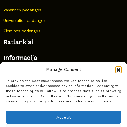
Vasarinės padangos
Universalios padangos
Žieminės padangos
Ratlankiai
Informacija
Manage Consent
Naujovės
To provide the best experiences, we use technologies like
Dažnai užduodami klausimai
cookies to store and/or access device information. Consenting to
these technologies will allow us to process data such as browsing
Kur nusipirkti?
behavior or unique IDs on this site. Not consenting or withdrawing
consent, may adversely affect certain features and functions.
Privatumas
Accept