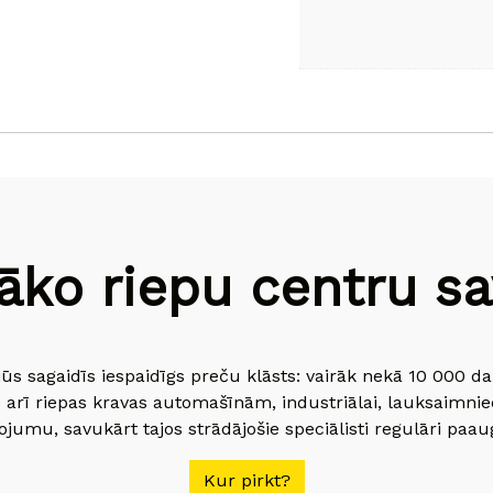
āko riepu centru sav
jūs sagaidīs iespaidīgs preču klāsts: vairāk nekā 10 000 
 arī riepas kravas automašīnām, industriālai, lauksaimnie
jumu, savukārt tajos strādājošie speciālisti regulāri paau
Kur pirkt?