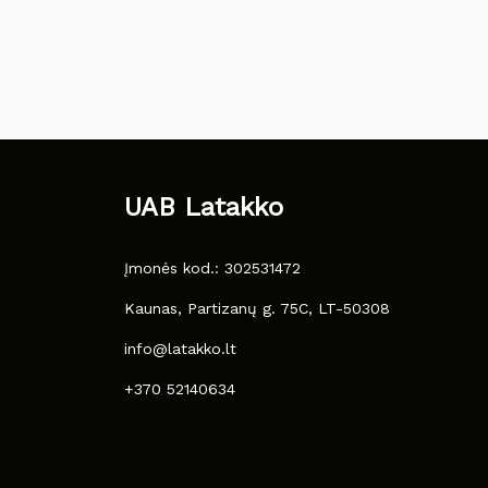
UAB Latakko
Įmonės kod.: 302531472
Kaunas, Partizanų g. 75C, LT-50308
info@latakko.lt
+370 52140634