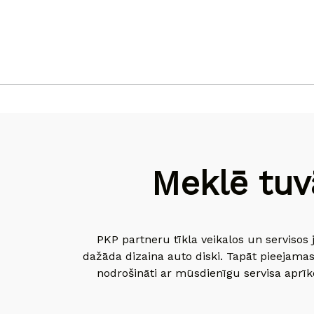
Meklē tuv
PKP partneru tīkla veikalos un servisos 
dažāda dizaina auto diski. Tapāt pieejamas
nodrošināti ar mūsdienīgu servisa aprīko