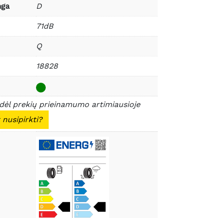
nga
D
71dB
Q
18828
 dėl prekių prieinamumo artimiausioje
 nusipirkti?