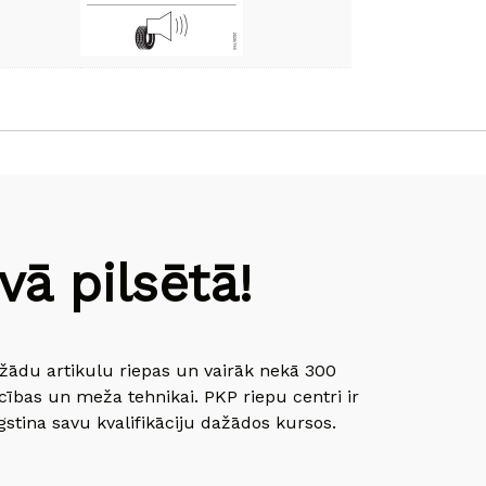
ā pilsētā!
dažādu artikulu riepas un vairāk nekā 300
cības un meža tehnikai. PKP riepu centri ir
gstina savu kvalifikāciju dažādos kursos.