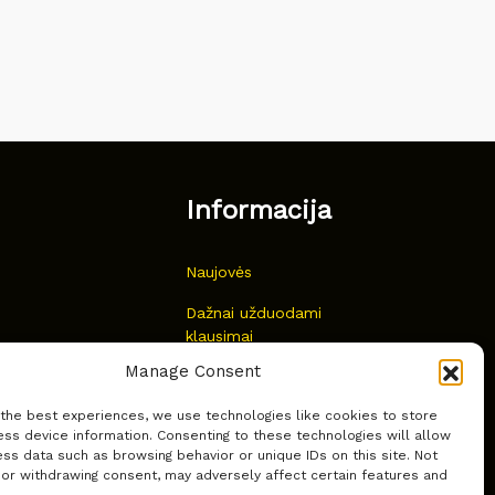
Informacija
Naujovės
Dažnai užduodami
klausimai
Manage Consent
Kur nusipirkti?
 the best experiences, we use technologies like cookies to store
Privatumas
ss device information. Consenting to these technologies will allow
ss data such as browsing behavior or unique IDs on this site. Not
 or withdrawing consent, may adversely affect certain features and