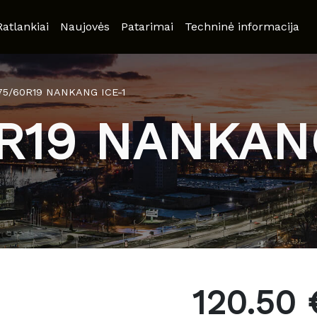
Ratlankiai
Naujovės
Patarimai
Techninė informacija
75/60R19 NANKANG ICE-1
0R19 NANKANG
120.50 