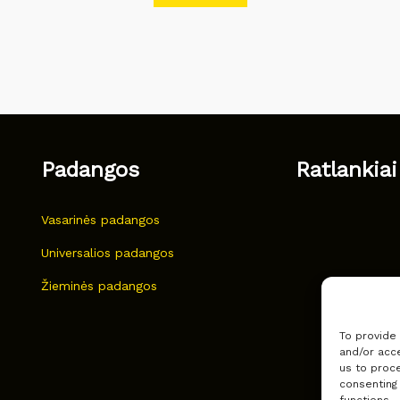
Padangos
Ratlankiai
Vasarinės padangos
Universalios padangos
Žieminės padangos
To provide
and/or acce
us to proce
consenting